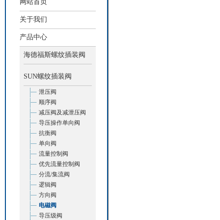
网站首页
关于我们
产品中心
海德福斯螺纹插装阀
SUN螺纹插装阀
泄压阀
顺序阀
减压阀及减泄压阀
导压操作单向阀
抗衡阀
单向阀
流量控制阀
优先流量控制阀
分流/集流阀
逻辑阀
方向阀
电磁阀
导压级阀